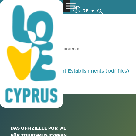
DE
You are here:
Home
»
Gastronomie
Gastronomie
Catering and Entertainment Establishments (pdf files)
Vegan Friendly (pdf file)
DAS OFFIZIELLE PORTAL
FÜR TOURISMUS ZYPERN