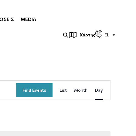
ΏΣΕΙΣ
MEDIA
EL
Χάρτης
Event
Find Events
List
Month
Day
Views
Navigation