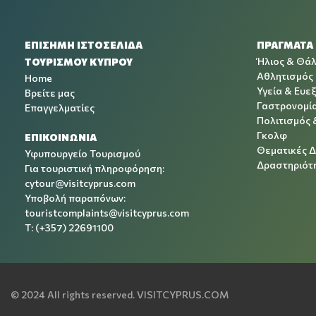
ΕΠΙΣΗΜΗ ΙΣΤΟΣΕΛΙΔΑ
ΠΡΑΓΜΑΤΑ
Ήλιος & Θά
ΤΟΥΡΙΣΜΟΥ ΚΥΠΡΟΥ
Αθλητισμός
Home
Υγεία & Ευεξ
Βρείτε μας
Γαστρονομί
Επαγγελματίες
Πολιτισμός 
Γκολφ
ΕΠΙΚΟΙΝΩΝΙΑ
Θεματικές 
Υφυπουργείο Τουρισμού
Δραστηριότη
Για τουριστική πληροφόρηση:
cytour@visitcyprus.com
Υποβολή παραπόνων:
touristcomplaints@visitcyprus.com
T: (+357) 22691100
© 2024 All rights reserved.
VISITCYPRUS.COM