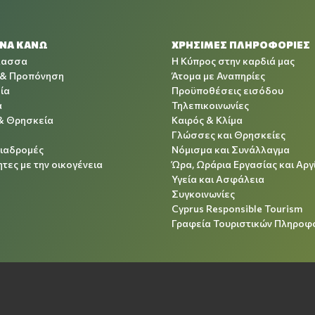
 ΝΑ ΚΑΝΩ
ΧΡΉΣΙΜΕΣ ΠΛΗΡΟΦΟΡΊΕΣ
λασσα
Η Κύπρος στην καρδιά μας
 & Προπόνηση
Άτομα με Αναπηρίες
ία
Προϋποθέσεις εισόδου
α
Τηλεπικοινωνίες
& Θρησκεία
Καιρός & Κλίμα
Γλώσσες και Θρησκείες
Διαδρομές
Νόμισμα και Συνάλλαγμα
τες με την οικογένεια
Ώρα, Ωράρια Εργασίας και Αργ
Υγεία και Ασφάλεια
Συγκοινωνίες
Cyprus Responsible Tourism
Γραφεία Τουριστικών Πληροφ