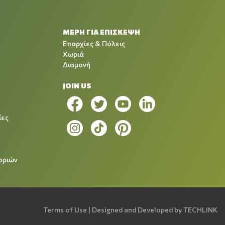
ΜΕΡΗ ΓΙΑ ΕΠΙΣΚΕΨΗ
Επαρχίες & Πόλεις
Χωριά
Διαμονή
JOIN US
ίες
οριών
Terms of Use
| Designed and Developed by
TECHLINK