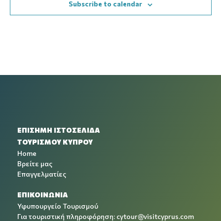
Subscribe to calendar
Navig
ΕΠΙΣΗΜΗ ΙΣΤΟΣΕΛΙΔΑ
ΤΟΥΡΙΣΜΟΥ ΚΥΠΡΟΥ
Home
Βρείτε μας
Επαγγελματίες
ΕΠΙΚΟΙΝΩΝΙΑ
Υφυπουργείο Τουρισμού
Για τουριστική πληροφόρηση:
cytour@visitcyprus.com