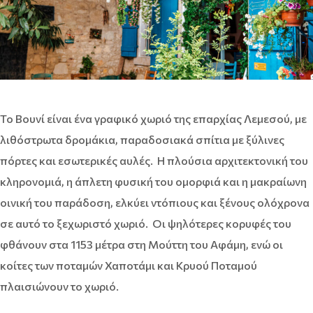
Το Βουνί είναι ένα γραφικό χωριό της επαρχίας Λεμεσού, με
λιθόστρωτα δρομάκια, παραδοσιακά σπίτια με ξύλινες
πόρτες και εσωτερικές αυλές. Η πλούσια αρχιτεκτονική του
κληρονομιά, η άπλετη φυσική του ομορφιά και η μακραίωνη
οινική του παράδοση, ελκύει ντόπιους και ξένους ολόχρονα
σε αυτό το ξεχωριστό χωριό. Οι ψηλότερες κορυφές του
φθάνουν στα 1153 μέτρα στη Μούττη του Αφάμη, ενώ οι
κοίτες των ποταμών Χαποτάμι και Κρυού Ποταμού
πλαισιώνουν το χωριό.