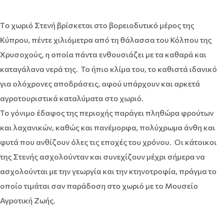
Tο χωριό Στενή βρίσκεται στο βορειοδυτικό μέρος της
Κύπρου, πέντε χιλιόμετρα από τη θάλασσα του Κόλπου της
Χρυσοχούς, η οποία πάντα ενθουσιάζει με τα καθαρά και
καταγάλανα νερά της. Το ήπιο κλίμα του, το καθιστά ιδανικό
για ολόχρονες αποδράσεις, αφού υπάρχουν και αρκετά
αγροτουριστικά καταλύματα στο χωριό.
Το γόνιμο έδαφος της περιοχής παράγει πληθώρα φρούτων
και λαχανικών, καθώς και πανέμορφα, πολύχρωμα άνθη και
φυτά που ανθίζουν όλες τις εποχές του χρόνου. Οι κάτοικοι
της Στενής ασχολούνταν και συνεχίζουν μέχρι σήμερα να
ασχολούνται με την γεωργία και την κτηνοτροφία, πράγμα το
οποίο τιμάται σαν παράδοση στο χωριό με το Μουσείο
Αγροτική Ζωής.