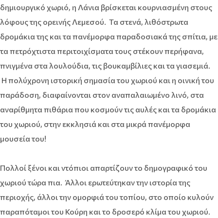
δημιουργικό χωριό, η Λάνια βρίσκεται κουρνιασμένη στους
λόφους της ορεινής Λεμεσού. Τα στενά, λιθόστρωτα
δρομάκια της και τα πανέμορφα παραδοσιακά της σπίτια, με
τα πετρόχτιστα περιτοιχίσματα τους στέκουν περήφανα,
πνιγμένα στα λουλούδια, τις βουκαμβίλιες και τα γιασεμιά.
Η πολύχρονη ιστορική σημασία του χωριού και η οινική του
παράδοση, διαφαίνονται στον αναπαλαιωμένο λινό, στα
αναρίθμητα πιθάρια που κοσμούν τις αυλές και τα δρομάκια
του χωριού, στην εκκλησιά και στα μικρά πανέμορφα
μουσεία του!
Πολλοί ξένοι και ντόπιοι απαρτίζουν το δημογραφικό του
χωριού τώρα πια. Άλλοι ερωτεύτηκαν την ιστορία της
περιοχής, άλλοι την ομορφιά του τοπίου, στο οποίο κυλούν
παραπόταμοι του Κούρη και το δροσερό κλίμα του χωριού.