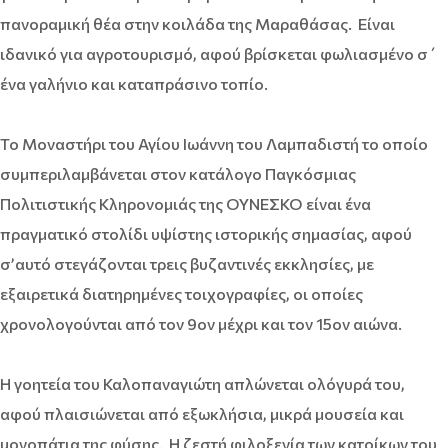
πανοραμική θέα στην κοιλάδα της Μαραθάσας. Είναι
ιδανικό για αγροτουρισμό, αφού βρίσκεται φωλιασμένο σ΄
ένα γαλήνιο και καταπράσινο τοπίο.
Το Μοναστήρι του Αγίου Ιωάννη του Λαμπαδιστή το οποίο
συμπεριλαμβάνεται στον κατάλογο Παγκόσμιας
Πολιτιστικής Κληρονομιάς της ΟΥΝΕΣΚΟ είναι ένα
πραγματικό στολίδι υψίστης ιστορικής σημασίας, αφού
σ’αυτό στεγάζονται τρεις βυζαντινές εκκλησίες, με
εξαιρετικά διατηρημένες τοιχογραφίες, οι οποίες
χρονολογούνται από τον 9ον μέχρι και τον 15ον αιώνα.
Η γοητεία του Καλοπαναγιώτη απλώνεται ολόγυρά του,
αφού πλαισιώνεται από εξωκλήσια, μικρά μουσεία και
μονοπάτια της φύσης. Η ζεστή φιλοξενία των κατοίκων του