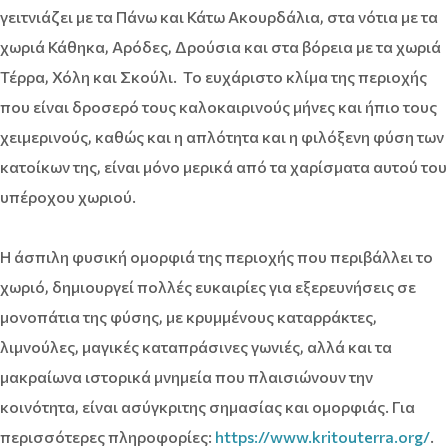
γειτνιάζει με τα Πάνω και Κάτω Ακουρδάλια, στα νότια με τα
χωριά Κάθηκα, Αρόδες, Δρούσια και στα βόρεια με τα χωριά
Τέρρα, Χόλη και Σκούλι. Το ευχάριστο κλίμα της περιοχής
που είναι δροσερό τους καλοκαιρινούς μήνες και ήπιο τους
χειμερινούς, καθώς και η απλότητα και η φιλόξενη φύση των
κατοίκων της, είναι μόνο μερικά από τα χαρίσματα αυτού του
υπέροχου χωριού.
Η άσπιλη φυσική ομορφιά της περιοχής που περιβάλλει το
χωριό, δημιουργεί πολλές ευκαιρίες για εξερευνήσεις σε
μονοπάτια της φύσης, με κρυμμένους καταρράκτες,
λιμνούλες, μαγικές καταπράσινες γωνιές, αλλά και τα
μακραίωνα ιστορικά μνημεία που πλαισιώνουν την
κοινότητα, είναι ασύγκριτης σημασίας και ομορφιάς. Για
περισσότερες πληροφορίες:
https://www.kritouterra.org/
.