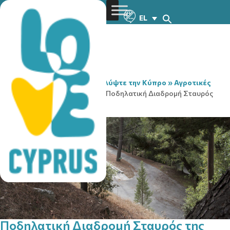
EL
You are here:
Home
»
Ανακαλύψτε την Κύπρο
»
Αγροτικές
τοποθεσίες
»
Ποδηλασία
»
Ποδηλατική Διαδρομή Σταυρός
της Ψώκας – Πύργος
Ποδηλατική Διαδρομή Σταυρός της