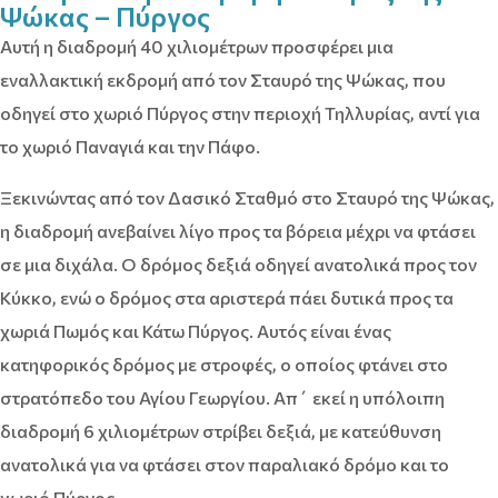
Ψώκας – Πύργος
Αυτή η διαδρομή 40 χιλιομέτρων προσφέρει μια
εναλλακτική εκδρομή από τον Σταυρό της Ψώκας, που
οδηγεί στο χωριό Πύργος στην περιοχή Τηλλυρίας, αντί για
το χωριό Παναγιά και την Πάφο.
Ξεκινώντας από τον Δασικό Σταθμό στο Σταυρό της Ψώκας,
η διαδρομή ανεβαίνει λίγο προς τα βόρεια μέχρι να φτάσει
σε μια διχάλα. Ο δρόμος δεξιά οδηγεί ανατολικά προς τον
Κύκκο, ενώ ο δρόμος στα αριστερά πάει δυτικά προς τα
χωριά Πωμός και Κάτω Πύργος. Αυτός είναι ένας
κατηφορικός δρόμος με στροφές, ο οποίος φτάνει στο
στρατόπεδο του Αγίου Γεωργίου. Απ΄ εκεί η υπόλοιπη
διαδρομή 6 χιλιομέτρων στρίβει δεξιά, με κατεύθυνση
ανατολικά για να φτάσει στον παραλιακό δρόμο και το
χωριό Πύργος.