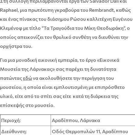
Στη συλλογή περιλαμβάνονται έργα των Salvador Dali και
Raphael, μια πρωτότυπη γκραβούρα του Rembrandt, καθώς
και ένας πίνακας του διάσημου Ρώσου καλλιτέχνη Ευγένιου
Κλεμένοφ με τίτλο “Τα Τραγούδια του Μίκη Θεοδωράκη”, ο
οποίος απεικονίζει τον θρυλικό συνθέτη να διευθύνει την
ορχήστρα του.
Για μια μοναδική εικονική εμπειρία, το έργο «Εικονικά
Μουσεία της Λάρνακας» σας παρέχει τη δυνατότητα
πατώντας
εδώ
να ακολουθήσετε την περιήγηση του
μουσείου, η οποία είναι εμπλουτισμένη με επιπρόσθετο
υλικό, είτε από το σπίτι σας είτε κατά τη διάρκεια της
επίσκεψής στο μουσείο.
Περιοχή:
Αραδίππου, Λάρνακα
Διεύθυνση:
Οδός Θερμοπυλών 11, Αραδίππου