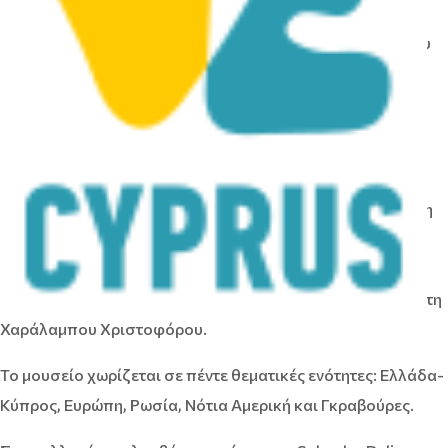
Συλλογή Χριστοφόρου
Το Μουσείο Χριστιανικής Τέχνης – Συλλογή Χριστοφόρου
βρίσκεται σε ανακαινισμένη παλιά οικία, απέναντι από το
Λαογραφικό Μουσείο Κώστα Καιμακλιώτης στην
Αραδίππου.
Στο μουσείο εκτίθενται πάνω από 300 έργα που
απεικονίζουν την Ελληνορθόδοξη θρησκευτική παράδοση
καθώς και θρησκευτικές παραδόσεις από άλλα δόγματα
από όλο τον κόσμο, τα οποία προέρχονται από την
προσωπική συλλογή του συνταξιούχου κύπριου διπλωμάτη
Χαράλαμπου Χριστοφόρου.
Το μουσείο χωρίζεται σε πέντε θεματικές ενότητες: Ελλάδα-
Κύπρος, Ευρώπη, Ρωσία, Νότια Αμερική και Γκραβούρες.