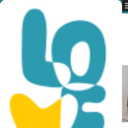
You are here:
Home
»
Ανακαλύψτε την Κύπρο
»
Αγροτικές
τοποθεσίες
»
Μουσεία & Γκαλερί
»
Μουσείο Χριστιανικής
Τέχνης – Συλλογή Χριστοφόρου
Μουσείο Χριστιανικής Τέχνης –