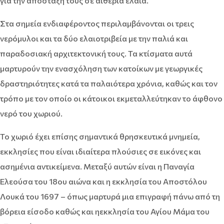
για την απόσταξή τους σε αιθέρια έλαια.
Στα σημεία ενδιαφέροντος περιλαμβάνονται οι τρεις
νερόμυλοι και τα δύο ελαιοτριβεία με την παλιά και
παραδοσιακή αρχιτεκτονική τους. Τα κτίσματα αυτά
μαρτυρούν την ενασχόληση των κατοίκων με γεωργικές
δραστηριότητες κατά τα παλαιότερα χρόνια, καθώς και τον
τρόπο με τον οποίο οι κάτοικοι εκμεταλλεύτηκαν το άφθονο
νερό του χωριού.
Το χωριό έχει επίσης σημαντικά θρησκευτικά μνημεία,
εκκλησίες που είναι ιδιαίτερα πλούσιες σε εικόνες και
ασημένια αντικείμενα. Μεταξύ αυτών είναι η Παναγία
Ελεούσα του 18ου αιώνα και η εκκλησία του Αποστόλου
Λουκά του 1697 – όπως μαρτυρά μια επιγραφή πάνω από τη
βόρεια είσοδο καθώς και ηεκκλησία του Αγίου Μάμα του