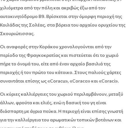
χιλιόμετρα από την πόλη και ακριβώς έξω από τον
αυτοκινητόδρομο Β9. Βρίσκεται στην όμορφη περιοχή της
Κοιλάδας της Σολέας, στα βόρεια του αρχαίου ορυχείου της
Σκουριώτισσας.
Οι αναφορές στην Κοράκου χρονολογούνται από την
περίοδο της Φραγκοκρατίας και πιστεύεται ότι το χωριό
πήρε το όνομά του, είτε από έναν αρχαίο βασιλιά της
περιοχής ή τον πρώτο του κάτοικο. Στους παλιούς χάρτες
συναντάται επίσης ως «Coracu», «Coraco» και «Coraci».
Οι κύριες καλλιέργειες του χωριού περιλαμβάνουν, μεταξύ
άλλων, φρούτα και ελιές, ενώ η δασική του γη είναι
διάσπαρτη με άγρια ​​πεύκα. Η περιοχή είναι επίσης γνωστή
για την καλλιέργεια του αρωματικών τοπικών βοτάνων και