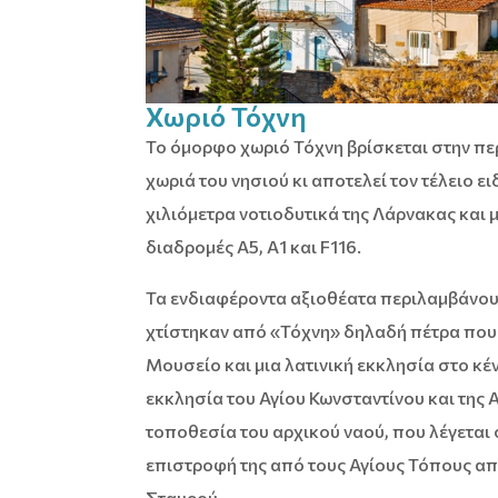
Χωριό Τόχνη
Το όμορφο χωριό Τόχνη βρίσκεται στην περ
χωριά του νησιού κι αποτελεί τον τέλειο 
χιλιόμετρα νοτιοδυτικά της Λάρνακας και 
διαδρομές Α5, Α1 και F116.
Τα ενδιαφέροντα αξιοθέατα περιλαμβάνουν
χτίστηκαν από «Τόχνη» δηλαδή πέτρα που 
Μουσείο και μια λατινική εκκλησία στο κέν
εκκλησία του Αγίου Κωνσταντίνου και της 
τοποθεσία του αρχικού ναού, που λέγεται ό
επιστροφή της από τους Αγίους Τόπους απ΄
Σταυρού.