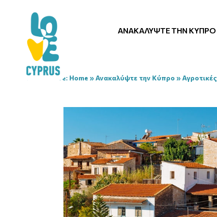
ΑΝΑΚΑΛΎΨΤΕ ΤΗΝ ΚΎΠΡΟ
You are here:
Home
»
Ανακαλύψτε την Κύπρο
»
Αγροτικές