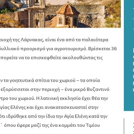
ιοχή της Λάρνακας, είναι ένα από τα παλαιότερα
ειδυλλιακό προορισμό για αγροτουρισμό. Βρίσκεται 36
μπορείτε να το επισκεφθείτε ακολουθώντας τις
 τα γοητευτικά σπίτια του χωριού – τα οποία
εξορύσσεται στην περιοχή – ένα μικρό Βυζαντινό
τρο του χωριού. Η λατινική εκκλησία έχει θέα την
Αγίας Ελένης και έχει ανακατασκευαστεί στην
τι ιδρύθηκε από την ίδια την Αγία Ελένη κατά την
 όπου έφερε μαζί της ένα κομμάτι του Τιμίου