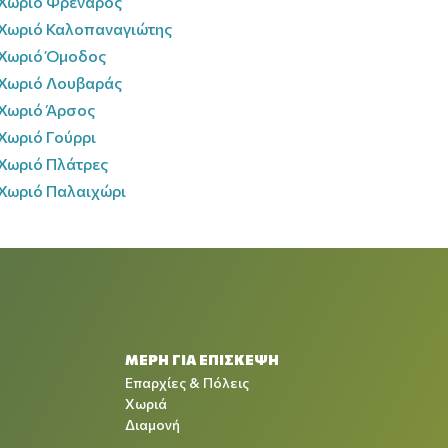
Χωριό Φρέναρος
Χωριό Καλοπαναγιώτης
Χωριό Όμοδος
Χωριό Λουβαράς
Χωριό Άρσος
Χωριό Γούρρι
Χωριό Πλάτρες
Χωριό Παλαιχώρι
ΜΕΡΗ ΓΙΑ ΕΠΙΣΚΕΨΗ
Επαρχίες & Πόλεις
Χωριά
Διαμονή