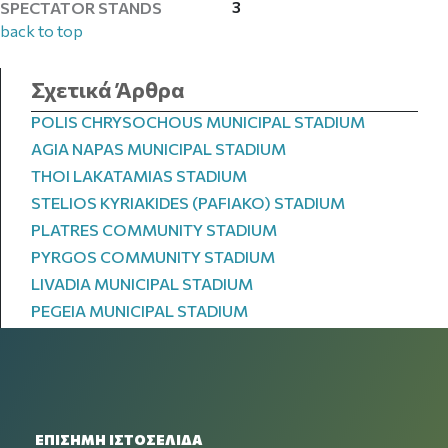
3
SPECTATOR STANDS
back to top
Σχετικά Άρθρα
POLIS CHRYSOCHOUS MUNICIPAL STADIUM
AGIA NAPAS MUNICIPAL STADIUM
THOI LAKATAMIAS STADIUM
STELIOS KYRIAKIDES (PAFIAKO) STADIUM
PLATRES COMMUNITY STADIUM
PYRGOS COMMUNITY STADIUM
LIVADIA MUNICIPAL STADIUM
PEGEIA MUNICIPAL STADIUM
ΕΠΙΣΗΜΗ ΙΣΤΟΣΕΛΙΔΑ