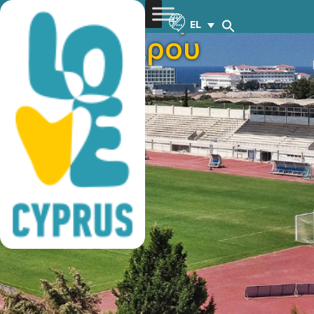
προπονήσεις
EL
ποδοσφαίρου