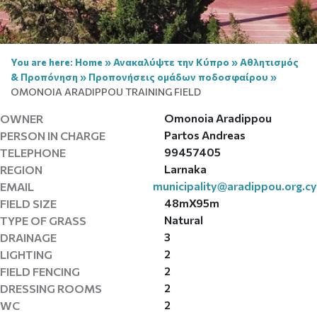
You are here:
Home
»
Ανακαλύψτε την Κύπρο
»
Αθλητισμός
& Προπόνηση
»
Προπονήσεις ομάδων ποδοσφαίρου
»
OMONOIA ARADIPPOU TRAINING FIELD
Omonoia Aradippou
OWNER
Partos Andreas
PERSON IN CHARGE
99457405
TELEPHONE
Larnaka
REGION
municipality@aradippou.org.cy
EMAIL
48mX95m
FIELD SIZE
Natural
TYPE OF GRASS
3
DRAINAGE
2
LIGHTING
2
FIELD FENCING
2
DRESSING ROOMS
2
WC