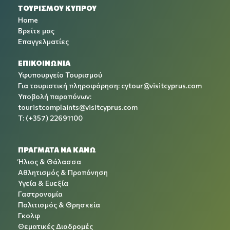
ΤΟΥΡΙΣΜΟΥ ΚΥΠΡΟΥ
Home
Βρείτε μας
Επαγγελματίες
ΕΠΙΚΟΙΝΩΝΙΑ
Υφυπουργείο Τουρισμού
Για τουριστική πληροφόρηση:
cytour@visitcyprus.com
Υποβολή παραπόνων:
touristcomplaints@visitcyprus.com
T: (+357) 22691100
ΠΡΑΓΜΑΤΑ ΝΑ ΚΑΝΩ
Ήλιος & Θάλασσα
Αθλητισμός & Προπόνηση
Υγεία & Ευεξία
Γαστρονομία
Πολιτισμός & Θρησκεία
Γκολφ
Θεματικές Διαδρομές