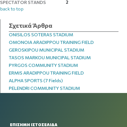
2
SPECTATOR STANDS
back to top
Σχετικά Άρθρα
ONISILOS SOTERAS STADIUM
OMONOIA ARADIPPOU TRAINING FIELD
GEROSKIPOU MUNICIPAL STADIUM
TASOS MARKOU MUNICIPAL STADIUM
PYRGOS COMMUNITY STADIUM
ERMIS ARADIPPOU TRAINING FIELD
ALPHA SPORTS (7 Fields)
PELENDRI COMMUNITY STADIUM
ΕΠΙΣΗΜΗ ΙΣΤΟΣΕΛΙΔΑ