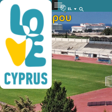
προπονήσεις
EL
ποδοσφαίρου