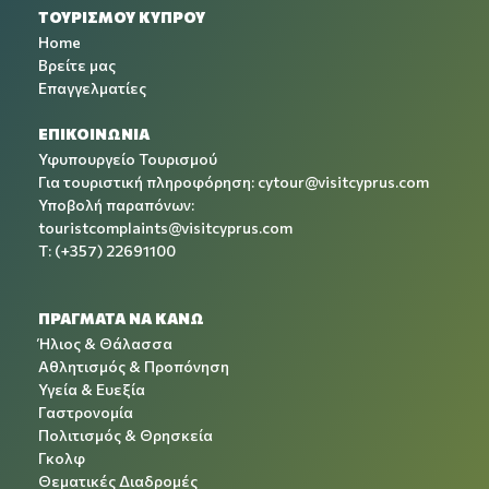
ΤΟΥΡΙΣΜΟΥ ΚΥΠΡΟΥ
Home
Βρείτε μας
Επαγγελματίες
ΕΠΙΚΟΙΝΩΝΙΑ
Υφυπουργείο Τουρισμού
Για τουριστική πληροφόρηση:
cytour@visitcyprus.com
Υποβολή παραπόνων:
touristcomplaints@visitcyprus.com
T: (+357) 22691100
ΠΡΑΓΜΑΤΑ ΝΑ ΚΑΝΩ
Ήλιος & Θάλασσα
Αθλητισμός & Προπόνηση
Υγεία & Ευεξία
Γαστρονομία
Πολιτισμός & Θρησκεία
Γκολφ
Θεματικές Διαδρομές