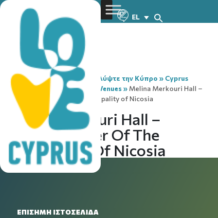
EL
You are here:
Home
»
Ανακαλύψτε την Κύπρο
»
Cyprus
Convention Bureau
»
Event Venues
»
Melina Merkouri Hall –
Cultural Center of the Municipality of Nicosia
Melina Merkouri Hall –
Cultural Center Of The
Municipality Of Nicosia
ΕΠΙΣΗΜΗ ΙΣΤΟΣΕΛΙΔΑ