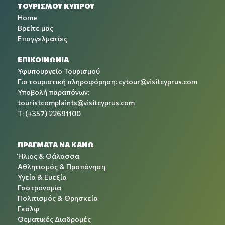
ΤΟΥΡΙΣΜΟΥ ΚΥΠΡΟΥ
Home
Βρείτε μας
Επαγγελματίες
ΕΠΙΚΟΙΝΩΝΙΑ
Υφυπουργείο Τουρισμού
Για τουριστική πληροφόρηση:
cytour@visitcyprus.com
Υποβολή παραπόνων:
touristcomplaints@visitcyprus.com
T: (+357) 22691100
ΠΡΑΓΜΑΤΑ ΝΑ ΚΑΝΩ
Ήλιος & Θάλασσα
Αθλητισμός & Προπόνηση
Υγεία & Ευεξία
Γαστρονομία
Πολιτισμός & Θρησκεία
Γκολφ
Θεματικές Διαδρομές