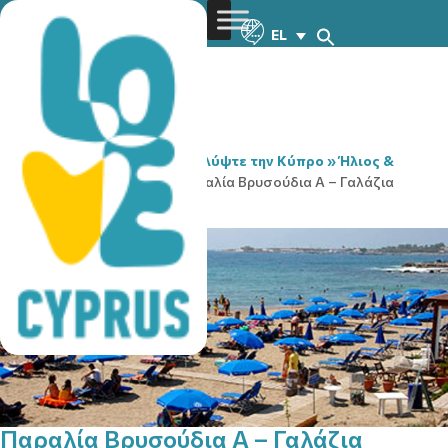
EL
You are here:
Home
»
Ανακαλύψτε την Κύπρο
»
Ήλιος &
Θάλασσα
»
Παραλίες
»
Παραλία Βρυσούδια Α – Γαλάζια
Σημαία
Παραλία Βρυσούδια Α – Γαλάζια