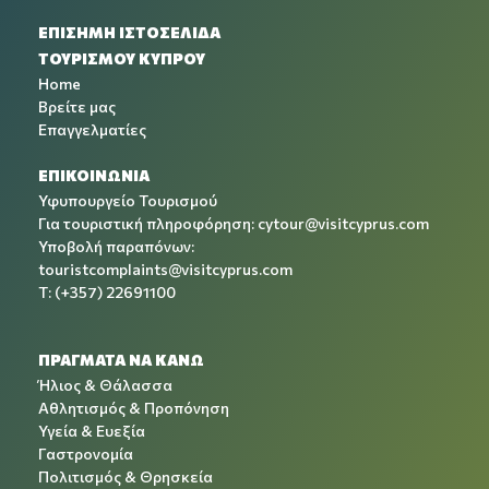
ΕΠΙΣΗΜΗ ΙΣΤΟΣΕΛΙΔΑ
ΤΟΥΡΙΣΜΟΥ ΚΥΠΡΟΥ
Home
Βρείτε μας
Επαγγελματίες
ΕΠΙΚΟΙΝΩΝΙΑ
Υφυπουργείο Τουρισμού
Για τουριστική πληροφόρηση:
cytour@visitcyprus.com
Υποβολή παραπόνων:
touristcomplaints@visitcyprus.com
T: (+357) 22691100
ΠΡΑΓΜΑΤΑ ΝΑ ΚΑΝΩ
Ήλιος & Θάλασσα
Αθλητισμός & Προπόνηση
Υγεία & Ευεξία
Γαστρονομία
Πολιτισμός & Θρησκεία