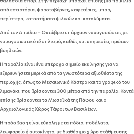
θαλάσσια σπορ. Στην περιοχή υπάρχει επίσης μια ποικιλία
από εστιατόρια, ψαροταβέρνες, καφετέριες, μπαρ,
περίπτερα, καταστήματα ψιλικών και καταλύματα.
Από τον Απρίλιο – Οκτώβριο υπάρχουν ναυαγοσώστες με
ναυαγοσωστικό εξοπλισμό, καθώς και υπηρεσίες πρώτων
βοηθειών.
Η παραλία είναι ένα υπέροχο σημείο εκκίνησης για να
εξερευνήσετε μερικά από τα γνωστότερα αξιοθέατα της
περιοχής, όπως το Μεσαιωνικό Κάστρο και το γραφικό του
λιμανάκι, που βρίσκονται 300 μέτρα από την παραλία. Κοντά
επίσης βρίσκονται τα Μωσαϊκά της Πάφου και ο
Αρχαιολογικός Χώρος Τάφοι των Βασιλέων.
Η πρόσβαση είναι εύκολη με τα πόδια, ποδήλατο,
λεωφορείο ή αυτοκίνητο, με διαθέσιμο χώρο στάθμευσης