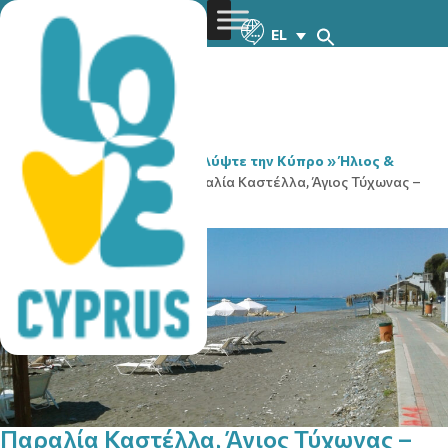
EL
You are here:
Home
»
Ανακαλύψτε την Κύπρο
»
Ήλιος &
Θάλασσα
»
Παραλίες
»
Παραλία Καστέλλα, Άγιος Τύχωνας –
Γαλάζια Σημαία
Παραλία Καστέλλα, Άγιος Τύχωνας –