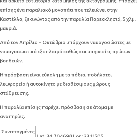
και αρκετά εστιατόρια κατά μήκος της ακτογραμμής. Υπάρχει
επίσης ένα παραλιακό μονοπάτι που τελειώνει στην
Καστέλλα, ξεκινώντας από την παραλία Παρεκκλησιά, 5 χλμ.
μακριά.
Από τον Απρίλιο – Οκτώβριο υπάρχουν ναυαγοσώστες με
ναυαγοσωστικό εξοπλισμό καθώς και υπηρεσίες πρώτων
βοηθειών.
Η πρόσβαση είναι εύκολη με τα πόδια, ποδήλατο,
λεωφορείο ή αυτοκίνητο με διαθέσιμους χώρους
στάθμευσης.
Η παραλία επίσης παρέχει πρόσβαση σε άτομα με
αναπηρίες.
Συντεταγμένες
Lat: 34.704698 Lon: 33.11505