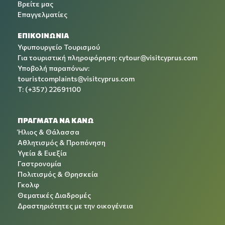
Βρείτε μας
Επαγγελματίες
ΕΠΙΚΟΙΝΩΝΙΑ
Υφυπουργείο Τουρισμού
Για τουριστική πληροφόρηση:
cytour@visitcyprus.com
Υποβολή παραπόνων:
touristcomplaints@visitcyprus.com
T: (+357) 22691100
ΠΡΑΓΜΑΤΑ ΝΑ ΚΑΝΩ
Ήλιος & Θάλασσα
Αθλητισμός & Προπόνηση
Υγεία & Ευεξία
Γαστρονομία
Πολιτισμός & Θρησκεία
Γκολφ
Θεματικές Διαδρομές
Δραστηριότητες με την οικογένεια