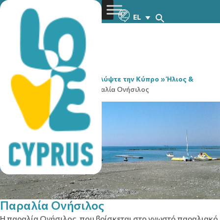
EL
You are here:
Home
»
Ανακαλύψτε την Κύπρο
»
Ήλιος &
Θάλασσα
»
Παραλίες
»
Παραλία Ονήσιλος
Παραλία Ονήσιλος
Η παραλία Ονήσιλος, που βρίσκεται στο γνωστό παραλιακό