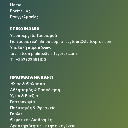
Home
Βρείτε μας
Επαγγελματίες
ΕΠΙΚΟΙΝΩΝΙΑ
Υφυπουργείο Τουρισμού
Για τουριστική πληροφόρηση:
cytour@visitcyprus.com
Υποβολή παραπόνων:
touristcomplaints@visitcyprus.com
T: (+357) 22691100
ΠΡΑΓΜΑΤΑ ΝΑ ΚΑΝΩ
Ήλιος & Θάλασσα
Αθλητισμός & Προπόνηση
Υγεία & Ευεξία
Γαστρονομία
Πολιτισμός & Θρησκεία
Γκολφ
Θεματικές Διαδρομές
Δραστηριότητες με την οικογένεια