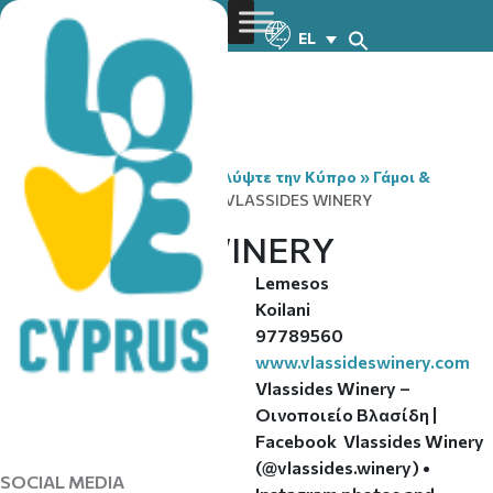
EL
You are here:
Home
»
Ανακαλύψτε την Κύπρο
»
Γάμοι &
Γαμήλια Ταξίδια
»
Venues
»
VLASSIDES WINERY
VLASSIDES WINERY
Lemesos
REGION
Koilani
CITY/VILLAGE
97789560
TELEPHONE
www.vlassideswinery.com
WEBSITE
Vlassides Winery –
Οινοποιείο Βλασίδη |
Facebook
Vlassides Winery
(@vlassides.winery) •
SOCIAL MEDIA