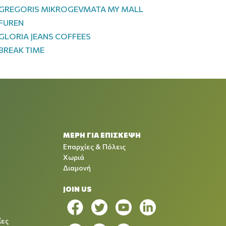
GREGORIS MIKROGEVMATA MY MALL
FUREN
GLORIA JEANS COFFEES
BREAK TIME
ΜΕΡΗ ΓΙΑ ΕΠΙΣΚΕΨΗ
Επαρχίες & Πόλεις
Χωριά
Διαμονή
JOIN US
ίες