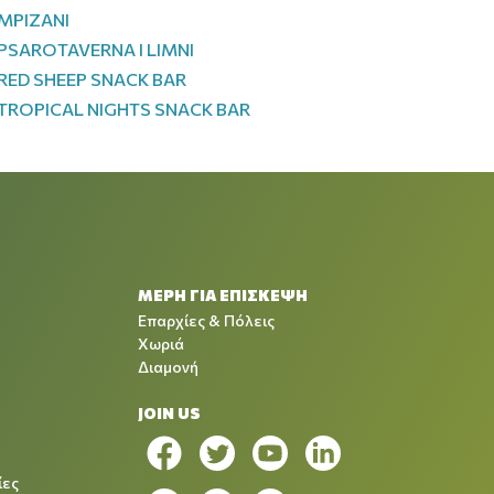
MPIZANI
PSAROTAVERNA I LIMNI
RED SHEEP SNACK BAR
TROPICAL NIGHTS SNACK BAR
ΜΕΡΗ ΓΙΑ ΕΠΙΣΚΕΨΗ
Επαρχίες & Πόλεις
Χωριά
Διαμονή
JOIN US
ίες