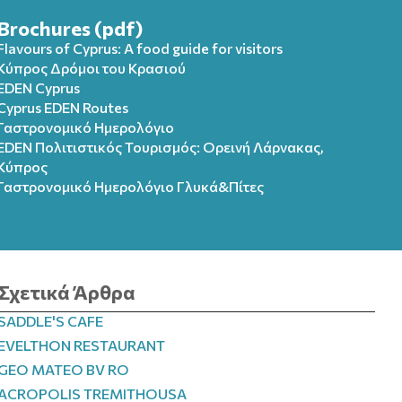
Brochures (pdf)
Flavours of Cyprus: A food guide for visitors
Κύπρος Δρόμοι του Κρασιού
EDEN Cyprus
Cyprus EDEN Routes
Γαστρονομικό Ημερολόγιο
EDEN Πολιτιστικός Τουρισμός: Ορεινή Λάρνακας,
Κύπρος
Γαστρονομικό Ημερολόγιo Γλυκά&Πίτες
Σχετικά Άρθρα
SADDLE'S CAFE
EVELTHON RESTAURANT
GEO MATEO BV RO
ACROPOLIS TREMITHOUSA