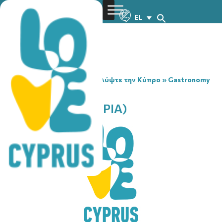
EL
You are here:
Home
»
Ανακαλύψτε την Κύπρο
»
Gastronomy
»
AGORA (SOLI – AEPIA)
AGORA (SOLI – AEPIA)