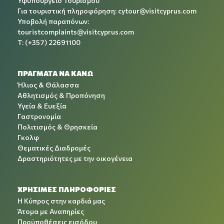
Υφυπουργείο Τουρισμού
Για τουριστική πληροφόρηση:
cytour@visitcyprus.com
Υποβολή παραπόνων:
touristcomplaints@visitcyprus.com
T: (+357) 22691100
ΠΡΑΓΜΑΤΑ ΝΑ ΚΑΝΩ
Ήλιος & Θάλασσα
Αθλητισμός & Προπόνηση
Υγεία & Ευεξία
Γαστρονομία
Πολιτισμός & Θρησκεία
Γκολφ
Θεματικές Διαδρομές
Δραστηριότητες με την οικογένεια
ΧΡΉΣΙΜΕΣ ΠΛΗΡΟΦΟΡΊΕΣ
Η Κύπρος στην καρδιά μας
Άτομα με Αναπηρίες
Προϋποθέσεις εισόδου