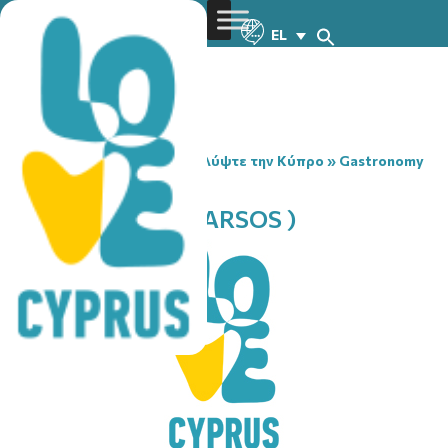
EL
You are here:
Home
»
Ανακαλύψτε την Κύπρο
»
Gastronomy
»
AGORA TAVERN ( ARSOS )
AGORA TAVERN ( ARSOS )