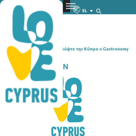
EL
You are here:
Home
»
Ανακαλύψτε την Κύπρο
»
Gastronomy
»
AMBELITIS TAVERN
AMBELITIS TAVERN