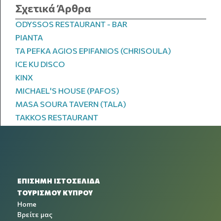
Σχετικά Άρθρα
ODYSSOS RESTAURANT - BAR
PIANTA
TA PEFKA AGIOS EPIFANIOS (CHRISOULA)
ICE KU DISCO
KINX
MICHAEL'S HOUSE (PAFOS)
MASA SOURA TAVERN (TALA)
TAKKOS RESTAURANT
ΕΠΙΣΗΜΗ ΙΣΤΟΣΕΛΙΔΑ
ΤΟΥΡΙΣΜΟΥ ΚΥΠΡΟΥ
Home
Βρείτε μας