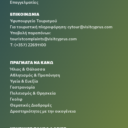
Επαγγελματίες
ΕΠΙΚΟΙΝΩΝΙΑ
Υφυπουργείο Τουρισμού
Για τουριστική πληροφόρηση:
cytour@visitcyprus.com
Υποβολή παραπόνων:
touristcomplaints@visitcyprus.com
T: (+357) 22691100
ΠΡΑΓΜΑΤΑ ΝΑ ΚΑΝΩ
Ήλιος & Θάλασσα
Αθλητισμός & Προπόνηση
Υγεία & Ευεξία
Γαστρονομία
Πολιτισμός & Θρησκεία
Γκολφ
Θεματικές Διαδρομές
Δραστηριότητες με την οικογένεια