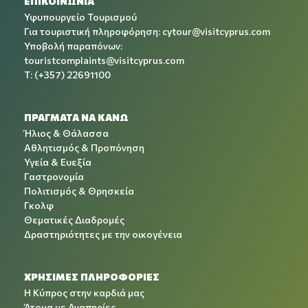
ΕΠΙΚΟΙΝΩΝΙΑ
Υφυπουργείο Τουρισμού
Για τουριστική πληροφόρηση:
cytour@visitcyprus.com
Υποβολή παραπόνων:
touristcomplaints@visitcyprus.com
T: (+357) 22691100
ΠΡΑΓΜΑΤΑ ΝΑ ΚΑΝΩ
Ήλιος & Θάλασσα
Αθλητισμός & Προπόνηση
Υγεία & Ευεξία
Γαστρονομία
Πολιτισμός & Θρησκεία
Γκολφ
Θεματικές Διαδρομές
Δραστηριότητες με την οικογένεια
ΧΡΉΣΙΜΕΣ ΠΛΗΡΟΦΟΡΊΕΣ
Η Κύπρος στην καρδιά μας
Άτομα με Αναπηρίες