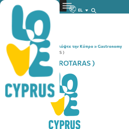
EL
You are here:
Home
»
Ανακαλύψτε την Κύπρο
»
Gastronomy
»
APOLLON PUB ( PROTARAS )
APOLLON PUB ( PROTARAS )