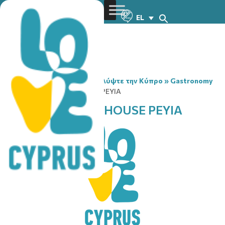
EL
You are here:
Home
»
Ανακαλύψτε την Κύπρο
»
Gastronomy
»
ARABICA COFFEE HOUSE PEYIA
ARABICA COFFEE HOUSE PEYIA