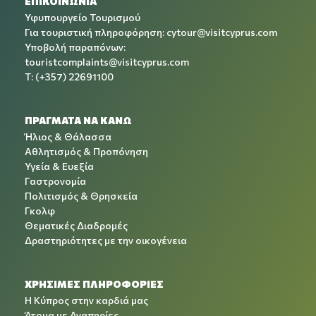
ΕΠΙΚΟΙΝΩΝΙΑ
Υφυπουργείο Τουρισμού
Για τουριστική πληροφόρηση:
cytour@visitcyprus.com
Υποβολή παραπόνων:
touristcomplaints@visitcyprus.com
T: (+357) 22691100
ΠΡΑΓΜΑΤΑ ΝΑ ΚΑΝΩ
Ήλιος & Θάλασσα
Αθλητισμός & Προπόνηση
Υγεία & Ευεξία
Γαστρονομία
Πολιτισμός & Θρησκεία
Γκολφ
Θεματικές Διαδρομές
Δραστηριότητες με την οικογένεια
ΧΡΉΣΙΜΕΣ ΠΛΗΡΟΦΟΡΊΕΣ
Η Κύπρος στην καρδιά μας
Άτομα με Αναπηρίες