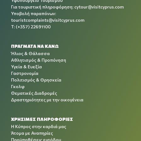
Υφυπουργείο Τουρισμού
Για τουριστική πληροφόρηση:
cytour@visitcyprus.com
Υποβολή παραπόνων:
touristcomplaints@visitcyprus.com
T: (+357) 22691100
ΠΡΑΓΜΑΤΑ ΝΑ ΚΑΝΩ
Ήλιος & Θάλασσα
Αθλητισμός & Προπόνηση
Υγεία & Ευεξία
Γαστρονομία
Πολιτισμός & Θρησκεία
Γκολφ
Θεματικές Διαδρομές
Δραστηριότητες με την οικογένεια
ΧΡΉΣΙΜΕΣ ΠΛΗΡΟΦΟΡΊΕΣ
Η Κύπρος στην καρδιά μας
Άτομα με Αναπηρίες
Προϋποθέσεις εισόδου