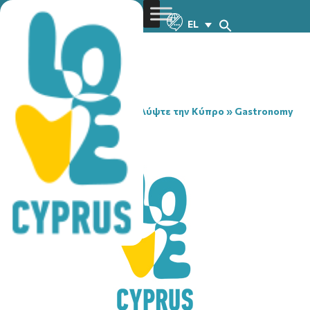
EL
You are here:
Home
»
Ανακαλύψτε την Κύπρο
»
Gastronomy
»
BALOO
BALOO