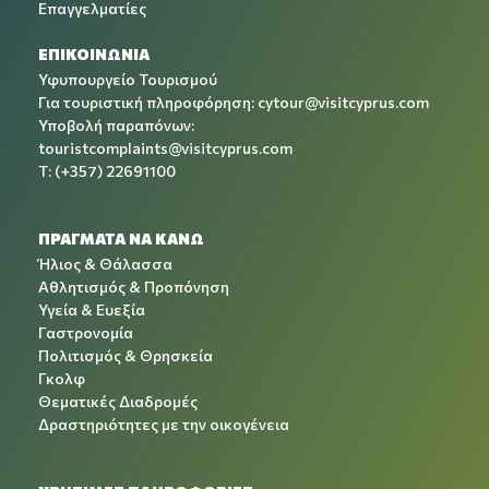
Επαγγελματίες
ΕΠΙΚΟΙΝΩΝΙΑ
Υφυπουργείο Τουρισμού
Για τουριστική πληροφόρηση:
cytour@visitcyprus.com
Υποβολή παραπόνων:
touristcomplaints@visitcyprus.com
T: (+357) 22691100
ΠΡΑΓΜΑΤΑ ΝΑ ΚΑΝΩ
Ήλιος & Θάλασσα
Αθλητισμός & Προπόνηση
Υγεία & Ευεξία
Γαστρονομία
Πολιτισμός & Θρησκεία
Γκολφ
Θεματικές Διαδρομές
Δραστηριότητες με την οικογένεια