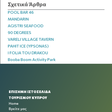
Σχετικά Άρθρα
POOL BAR 46
MANDARIN
AGISTRI SEAFOOD
90 DEGREES
VARELI VILLAGE TAVERN
PAHIT ICE (YPSONAS)
I FOLIA TOU DRAKOU
Booba Boom Activity Park
ΕΠΙΣΗΜΗ ΙΣΤΟΣΕΛΙΔΑ
ΤΟΥΡΙΣΜΟΥ ΚΥΠΡΟΥ
Home
Βρείτε μας