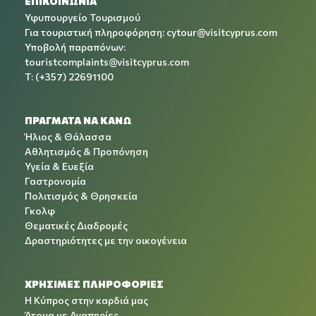
ΕΠΙΚΟΙΝΩΝΙΑ
Υφυπουργείο Τουρισμού
Για τουριστική πληροφόρηση:
cytour@visitcyprus.com
Υποβολή παραπόνων:
touristcomplaints@visitcyprus.com
T: (+357) 22691100
ΠΡΑΓΜΑΤΑ ΝΑ ΚΑΝΩ
Ήλιος & Θάλασσα
Αθλητισμός & Προπόνηση
Υγεία & Ευεξία
Γαστρονομία
Πολιτισμός & Θρησκεία
Γκολφ
Θεματικές Διαδρομές
Δραστηριότητες με την οικογένεια
ΧΡΉΣΙΜΕΣ ΠΛΗΡΟΦΟΡΊΕΣ
Η Κύπρος στην καρδιά μας
Άτομα με Αναπηρίες