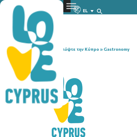
EL
You are here:
Home
»
Ανακαλύψτε την Κύπρο
»
Gastronomy
»
BAOPAC
BAOPAC