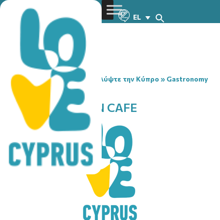
EL
You are here:
Home
»
Ανακαλύψτε την Κύπρο
»
Gastronomy
»
BEGONIA GARDEN CAFE
BEGONIA GARDEN CAFE