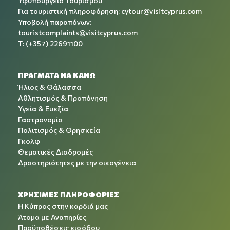
Υφυπουργείο Τουρισμού
Για τουριστική πληροφόρηση:
cytour@visitcyprus.com
Υποβολή παραπόνων:
touristcomplaints@visitcyprus.com
T: (+357) 22691100
ΠΡΑΓΜΑΤΑ ΝΑ ΚΑΝΩ
Ήλιος & Θάλασσα
Αθλητισμός & Προπόνηση
Υγεία & Ευεξία
Γαστρονομία
Πολιτισμός & Θρησκεία
Γκολφ
Θεματικές Διαδρομές
Δραστηριότητες με την οικογένεια
ΧΡΉΣΙΜΕΣ ΠΛΗΡΟΦΟΡΊΕΣ
Η Κύπρος στην καρδιά μας
Άτομα με Αναπηρίες
Προϋποθέσεις εισόδου