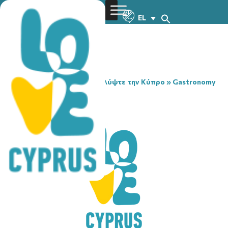
EL
You are here:
Home
»
Ανακαλύψτε την Κύπρο
»
Gastronomy
»
BILLYS
BILLYS