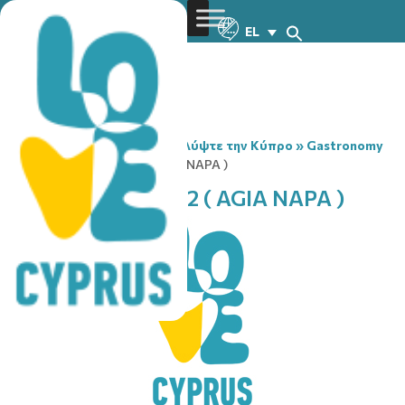
EL
You are here:
Home
»
Ανακαλύψτε την Κύπρο
»
Gastronomy
»
CASTLE CLUB Νο. 2 ( AGIA NAPA )
CASTLE CLUB Νο. 2 ( AGIA NAPA )