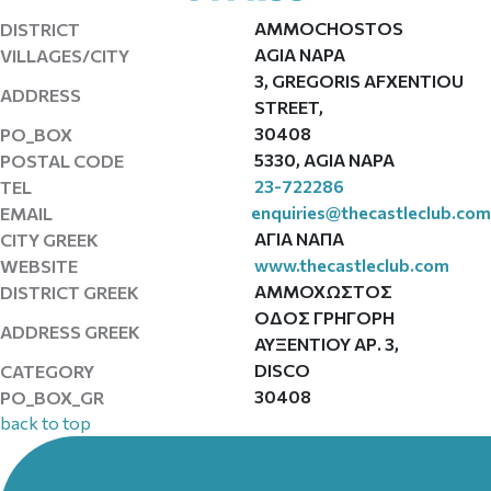
AMMOCHOSTOS
DISTRICT
AGIA NAPA
VILLAGES/CITY
3, GREGORIS AFXENTIOU
ADDRESS
STREET,
30408
PO_BOX
5330, AGIA NAPA
POSTAL CODE
23-722286
TEL
enquiries@thecastleclub.com
EMAIL
ΑΓΙΑ ΝΑΠΑ
CITY GREEK
www.thecastleclub.com
WEBSITE
ΑΜΜΟΧΩΣΤΟΣ
DISTRICT GREEK
ΟΔΟΣ ΓΡΗΓΟΡΗ
ADDRESS GREEK
ΑΥΞΕΝΤΙΟΥ ΑΡ. 3,
DISCO
CATEGORY
30408
PO_BOX_GR
back to top