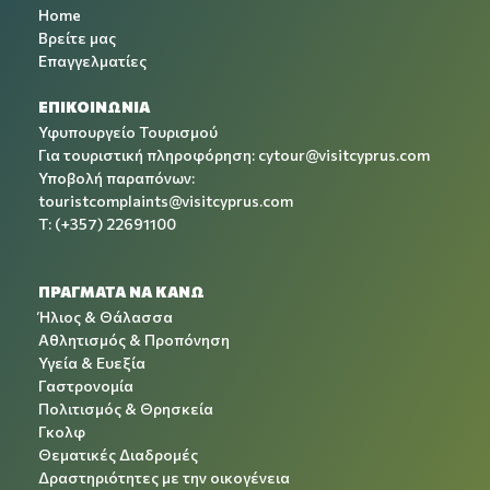
Home
Βρείτε μας
Επαγγελματίες
ΕΠΙΚΟΙΝΩΝΙΑ
Υφυπουργείο Τουρισμού
Για τουριστική πληροφόρηση:
cytour@visitcyprus.com
Υποβολή παραπόνων:
touristcomplaints@visitcyprus.com
T: (+357) 22691100
ΠΡΑΓΜΑΤΑ ΝΑ ΚΑΝΩ
Ήλιος & Θάλασσα
Αθλητισμός & Προπόνηση
Υγεία & Ευεξία
Γαστρονομία
Πολιτισμός & Θρησκεία
Γκολφ
Θεματικές Διαδρομές
Δραστηριότητες με την οικογένεια