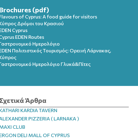
Brochures (pdf)
Flavours of Cyprus: A food guide for visitors
Κύπρος Δρόμοι του Κρασιού
EDEN Cyprus
Cyprus EDEN Routes
Γαστρονομικό Ημερολόγιο
EDEN Πολιτιστικός Τουρισμός: Ορεινή Λάρνακας,
Κύπρος
Γαστρονομικό Ημερολόγιo Γλυκά&Πίτες
Σχετικά Άρθρα
KATHARI KARDIA TAVERN
ALEXANDER PIZZERIA ( LARNAKA )
MAXI CLUB
ERGON DELI MALL OF CYPRUS