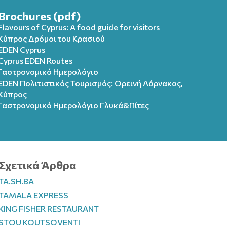
Brochures (pdf)
Flavours of Cyprus: A food guide for visitors
Κύπρος Δρόμοι του Κρασιού
EDEN Cyprus
Cyprus EDEN Routes
Γαστρονομικό Ημερολόγιο
EDEN Πολιτιστικός Τουρισμός: Ορεινή Λάρνακας,
Κύπρος
Γαστρονομικό Ημερολόγιo Γλυκά&Πίτες
Σχετικά Άρθρα
TA.SH.BA
TAMALA EXPRESS
KING FISHER RESTAURANT
STOU KOUTSOVENTI