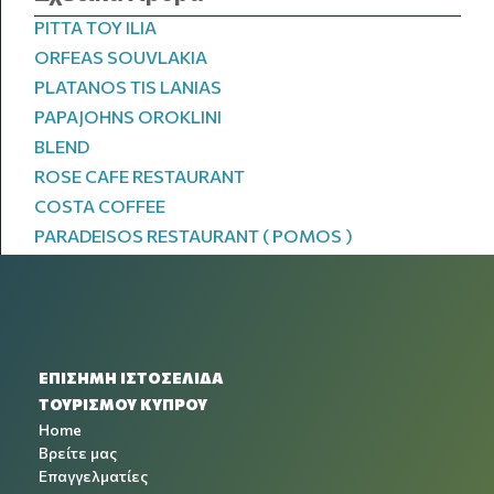
PITTA TOY ILIA
ORFEAS SOUVLAKIA
PLATANOS TIS LANIAS
PAPAJOHNS OROKLINI
BLEND
ROSE CAFE RESTAURANT
COSTA COFFEE
PARADEISOS RESTAURANT ( POMOS )
ΕΠΙΣΗΜΗ ΙΣΤΟΣΕΛΙΔΑ
ΤΟΥΡΙΣΜΟΥ ΚΥΠΡΟΥ
Home
Βρείτε μας
Επαγγελματίες