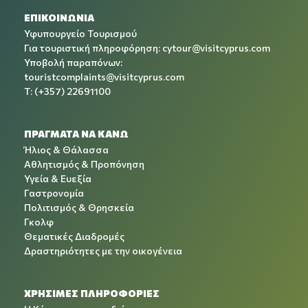
ΕΠΙΚΟΙΝΩΝΙΑ
Υφυπουργείο Τουρισμού
Για τουριστική πληροφόρηση:
cytour@visitcyprus.com
Υποβολή παραπόνων:
touristcomplaints@visitcyprus.com
T: (+357) 22691100
ΠΡΑΓΜΑΤΑ ΝΑ ΚΑΝΩ
Ήλιος & Θάλασσα
Αθλητισμός & Προπόνηση
Υγεία & Ευεξία
Γαστρονομία
Πολιτισμός & Θρησκεία
Γκολφ
Θεματικές Διαδρομές
Δραστηριότητες με την οικογένεια
ΧΡΉΣΙΜΕΣ ΠΛΗΡΟΦΟΡΊΕΣ