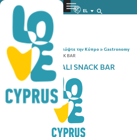
EL
You are here:
Home
»
Ανακαλύψτε την Κύπρο
»
Gastronomy
»
CORNER – MANDALI SNACK BAR
CORNER – MANDALI SNACK BAR