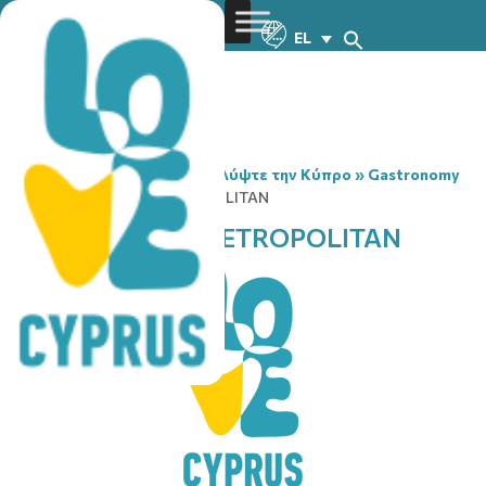
EL
You are here:
Home
»
Ανακαλύψτε την Κύπρο
»
Gastronomy
»
COSTA COFFEE METROPOLITAN
COSTA COFFEE METROPOLITAN