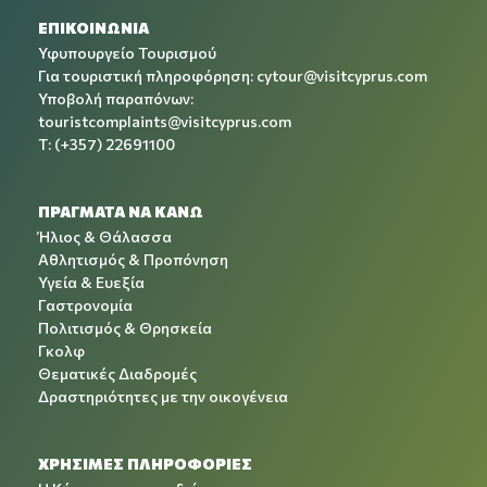
ΕΠΙΚΟΙΝΩΝΙΑ
Υφυπουργείο Τουρισμού
Για τουριστική πληροφόρηση:
cytour@visitcyprus.com
Υποβολή παραπόνων:
touristcomplaints@visitcyprus.com
T: (+357) 22691100
ΠΡΑΓΜΑΤΑ ΝΑ ΚΑΝΩ
Ήλιος & Θάλασσα
Αθλητισμός & Προπόνηση
Υγεία & Ευεξία
Γαστρονομία
Πολιτισμός & Θρησκεία
Γκολφ
Θεματικές Διαδρομές
Δραστηριότητες με την οικογένεια
ΧΡΉΣΙΜΕΣ ΠΛΗΡΟΦΟΡΊΕΣ