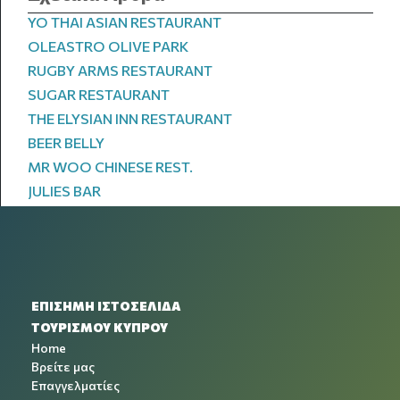
YO THAI ASIAN RESTAURANT
OLEASTRO OLIVE PARK
RUGBY ARMS RESTAURANT
SUGAR RESTAURANT
THE ELYSIAN INN RESTAURANT
BEER BELLY
MR WOO CHINESE REST.
JULIES BAR
ΕΠΙΣΗΜΗ ΙΣΤΟΣΕΛΙΔΑ
ΤΟΥΡΙΣΜΟΥ ΚΥΠΡΟΥ
Home
Βρείτε μας
Επαγγελματίες