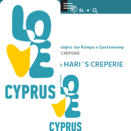
EL
You are here:
Home
»
Ανακαλύψτε την Κύπρο
»
Gastronomy
»
COFFEEBRANDS & HARI΄S CREPERIE
COFFEEBRANDS & HARI΄S CREPERIE