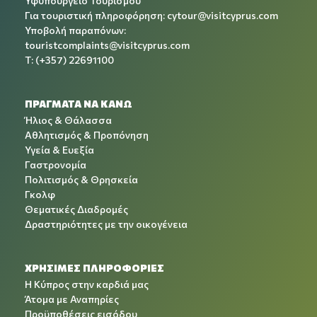
Υφυπουργείο Τουρισμού
Για τουριστική πληροφόρηση:
cytour@visitcyprus.com
Υποβολή παραπόνων:
touristcomplaints@visitcyprus.com
T: (+357) 22691100
ΠΡΑΓΜΑΤΑ ΝΑ ΚΑΝΩ
Ήλιος & Θάλασσα
Αθλητισμός & Προπόνηση
Υγεία & Ευεξία
Γαστρονομία
Πολιτισμός & Θρησκεία
Γκολφ
Θεματικές Διαδρομές
Δραστηριότητες με την οικογένεια
ΧΡΉΣΙΜΕΣ ΠΛΗΡΟΦΟΡΊΕΣ
Η Κύπρος στην καρδιά μας
Άτομα με Αναπηρίες
Προϋποθέσεις εισόδου