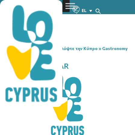
EL
You are here:
Home
»
Ανακαλύψτε την Κύπρο
»
Gastronomy
»
DIMMA SNACK BAR
DIMMA SNACK BAR