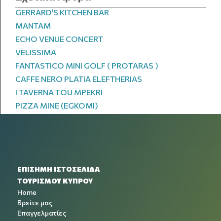
GERRARD'S KITCHEN BAR
MANTAM
ECHO VENUE CONCERT
VELISSIMA
FANTASTICO MINI GOLF ( PROTARAS )
CAFFE NERO PLATIA ELEFTHERIAS
I TAVERNA TOU MPEKRI
PIZZA MINE (EGKOMI)
ΕΠΙΣΗΜΗ ΙΣΤΟΣΕΛΙΔΑ
ΤΟΥΡΙΣΜΟΥ ΚΥΠΡΟΥ
Home
Βρείτε μας
Επαγγελματίες