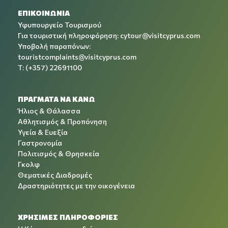
ΕΠΙΚΟΙΝΩΝΙΑ
Υφυπουργείο Τουρισμού
Για τουριστική πληροφόρηση:
cytour@visitcyprus.com
Υποβολή παραπόνων:
touristcomplaints@visitcyprus.com
T: (+357) 22691100
ΠΡΑΓΜΑΤΑ ΝΑ ΚΑΝΩ
Ήλιος & Θάλασσα
Αθλητισμός & Προπόνηση
Υγεία & Ευεξία
Γαστρονομία
Πολιτισμός & Θρησκεία
Γκολφ
Θεματικές Διαδρομές
Δραστηριότητες με την οικογένεια
ΧΡΉΣΙΜΕΣ ΠΛΗΡΟΦΟΡΊΕΣ