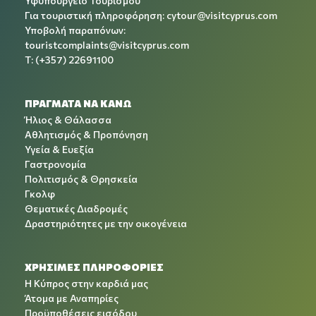
Υφυπουργείο Τουρισμού
Για τουριστική πληροφόρηση:
cytour@visitcyprus.com
Υποβολή παραπόνων:
touristcomplaints@visitcyprus.com
T: (+357) 22691100
ΠΡΑΓΜΑΤΑ ΝΑ ΚΑΝΩ
Ήλιος & Θάλασσα
Αθλητισμός & Προπόνηση
Υγεία & Ευεξία
Γαστρονομία
Πολιτισμός & Θρησκεία
Γκολφ
Θεματικές Διαδρομές
Δραστηριότητες με την οικογένεια
ΧΡΉΣΙΜΕΣ ΠΛΗΡΟΦΟΡΊΕΣ
Η Κύπρος στην καρδιά μας
Άτομα με Αναπηρίες
Προϋποθέσεις εισόδου