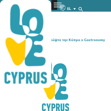
EL
You are here:
Home
»
Ανακαλύψτε την Κύπρο
»
Gastronomy
»
ELENA’S KEBAB
ELENA’S KEBAB