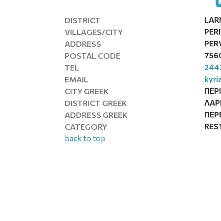
LAR
DISTRICT
PER
VILLAGES/CITY
PER
ADDRESS
756
POSTAL CODE
244
TEL
kyri
EMAIL
ΠΕΡ
CITY GREEK
ΛΑΡ
DISTRICT GREEK
ΠΕΡ
ADDRESS GREEK
RES
CATEGORY
back to top