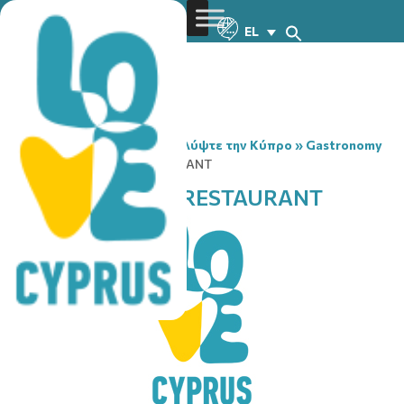
EL
You are here:
Home
»
Ανακαλύψτε την Κύπρο
»
Gastronomy
»
ERIMI’S KITCHEN RESTAURANT
ERIMI’S KITCHEN RESTAURANT