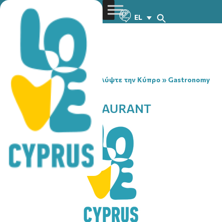
EL
You are here:
Home
»
Ανακαλύψτε την Κύπρο
»
Gastronomy
»
EVROULLAS RESTAURANT
EVROULLAS RESTAURANT