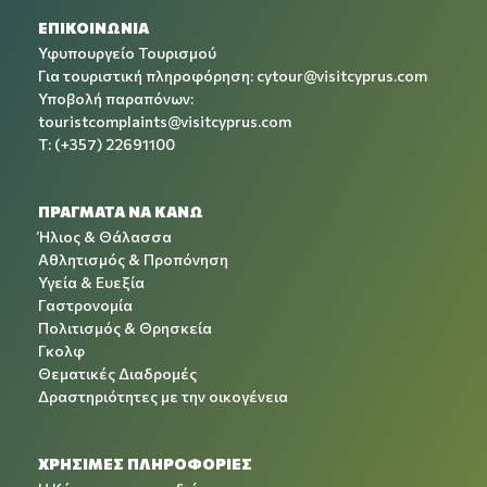
ΕΠΙΚΟΙΝΩΝΙΑ
Υφυπουργείο Τουρισμού
Για τουριστική πληροφόρηση:
cytour@visitcyprus.com
Υποβολή παραπόνων:
touristcomplaints@visitcyprus.com
T: (+357) 22691100
ΠΡΑΓΜΑΤΑ ΝΑ ΚΑΝΩ
Ήλιος & Θάλασσα
Αθλητισμός & Προπόνηση
Υγεία & Ευεξία
Γαστρονομία
Πολιτισμός & Θρησκεία
Γκολφ
Θεματικές Διαδρομές
Δραστηριότητες με την οικογένεια
ΧΡΉΣΙΜΕΣ ΠΛΗΡΟΦΟΡΊΕΣ