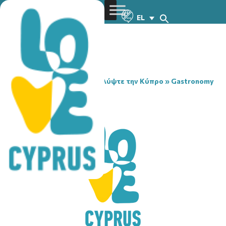
EL
You are here:
Home
»
Ανακαλύψτε την Κύπρο
»
Gastronomy
»
FOOD PARK CITY
FOOD PARK CITY