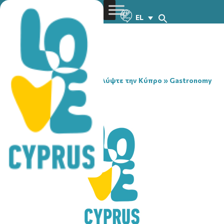
EL
You are here:
Home
»
Ανακαλύψτε την Κύπρο
»
Gastronomy
»
FYTOS SNACKS
FYTOS SNACKS