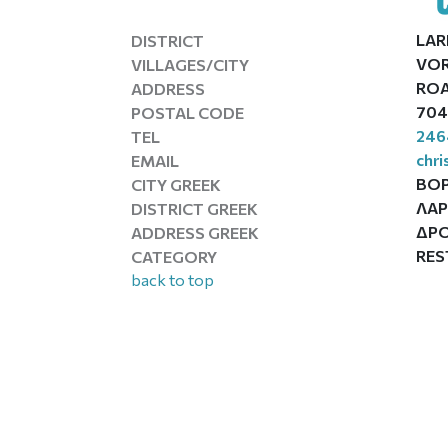
LA
DISTRICT
VOR
VILLAGES/CITY
ROA
ADDRESS
704
POSTAL CODE
246
TEL
chr
EMAIL
ΒΟ
CITY GREEK
ΛΑ
DISTRICT GREEK
ΔΡΟ
ADDRESS GREEK
RES
CATEGORY
back to top