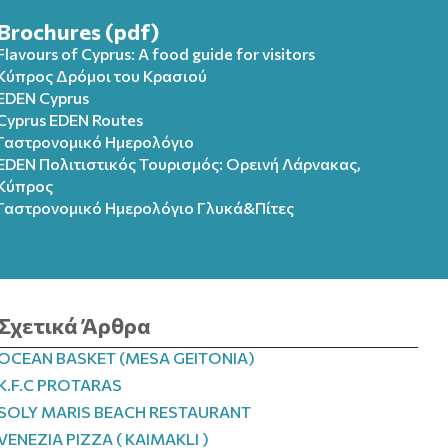
Brochures (pdf)
Flavours of Cyprus: A food guide for visitors
Κύπρος Δρόμοι του Κρασιού
EDEN Cyprus
Cyprus EDEN Routes
Γαστρονομικό Ημερολόγιο
EDEN Πολιτιστικός Τουρισμός: Ορεινή Λάρνακας,
Κύπρος
Γαστρονομικό Ημερολόγιo Γλυκά&Πίτες
Σχετικά Άρθρα
OCEAN BASKET (MESA GEITONIA)
K.F.C PROTARAS
SOLY MARIS BEACH RESTAURANT
VENEZIA PIZZA ( KAIMAKLI )