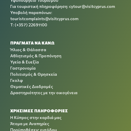
Υφυπουργείο Τουρισμού
Για τουριστική πληροφόρηση:
cytour@visitcyprus.com
Υποβολή παραπόνων:
touristcomplaints@visitcyprus.com
T: (+357) 22691100
ΠΡΑΓΜΑΤΑ ΝΑ ΚΑΝΩ
Ήλιος & Θάλασσα
Αθλητισμός & Προπόνηση
Υγεία & Ευεξία
Γαστρονομία
Πολιτισμός & Θρησκεία
Γκολφ
Θεματικές Διαδρομές
Δραστηριότητες με την οικογένεια
ΧΡΉΣΙΜΕΣ ΠΛΗΡΟΦΟΡΊΕΣ
Η Κύπρος στην καρδιά μας
Άτομα με Αναπηρίες
Προϋποθέσεις εισόδου