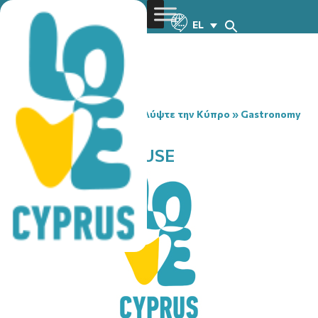
EL
You are here:
Home
»
Ανακαλύψτε την Κύπρο
»
Gastronomy
»
GOLEM BREWHOUSE
GOLEM BREWHOUSE