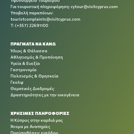
Υφυπουργείο Τουρισμού
Για τουριστική πληροφόρηση:
cytour@visitcyprus.com
Υποβολή παραπόνων:
touristcomplaints@visitcyprus.com
T: (+357) 22691100
ΠΡΑΓΜΑΤΑ ΝΑ ΚΑΝΩ
Ήλιος & Θάλασσα
Αθλητισμός & Προπόνηση
Υγεία & Ευεξία
Γαστρονομία
Πολιτισμός & Θρησκεία
Γκολφ
Θεματικές Διαδρομές
Δραστηριότητες με την οικογένεια
ΧΡΉΣΙΜΕΣ ΠΛΗΡΟΦΟΡΊΕΣ
Η Κύπρος στην καρδιά μας
Άτομα με Αναπηρίες
Προϋποθέσεις εισόδου