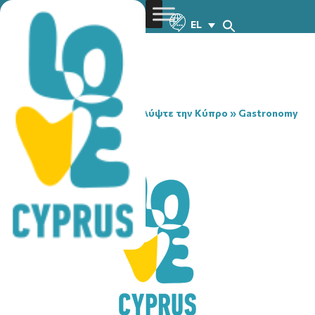
EL
You are here:
Home
»
Ανακαλύψτε την Κύπρο
»
Gastronomy
»
TO LIMANI
TO LIMANI