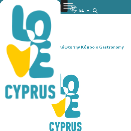
EL
You are here:
Home
»
Ανακαλύψτε την Κύπρο
»
Gastronomy
»
HOT SHOTS PUB
HOT SHOTS PUB