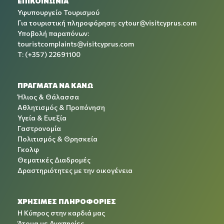
ΕΠΙΚΟΙΝΩΝΙΑ
Υφυπουργείο Τουρισμού
Για τουριστική πληροφόρηση:
cytour@visitcyprus.com
Υποβολή παραπόνων:
touristcomplaints@visitcyprus.com
T: (+357) 22691100
ΠΡΑΓΜΑΤΑ ΝΑ ΚΑΝΩ
Ήλιος & Θάλασσα
Αθλητισμός & Προπόνηση
Υγεία & Ευεξία
Γαστρονομία
Πολιτισμός & Θρησκεία
Γκολφ
Θεματικές Διαδρομές
Δραστηριότητες με την οικογένεια
ΧΡΉΣΙΜΕΣ ΠΛΗΡΟΦΟΡΊΕΣ
Η Κύπρος στην καρδιά μας
Άτομα με Αναπηρίες