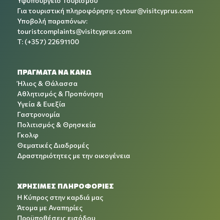
Υφυπουργείο Τουρισμού
Για τουριστική πληροφόρηση:
cytour@visitcyprus.com
Υποβολή παραπόνων:
touristcomplaints@visitcyprus.com
T: (+357) 22691100
ΠΡΑΓΜΑΤΑ ΝΑ ΚΑΝΩ
Ήλιος & Θάλασσα
Αθλητισμός & Προπόνηση
Υγεία & Ευεξία
Γαστρονομία
Πολιτισμός & Θρησκεία
Γκολφ
Θεματικές Διαδρομές
Δραστηριότητες με την οικογένεια
ΧΡΉΣΙΜΕΣ ΠΛΗΡΟΦΟΡΊΕΣ
Η Κύπρος στην καρδιά μας
Άτομα με Αναπηρίες
Προϋποθέσεις εισόδου