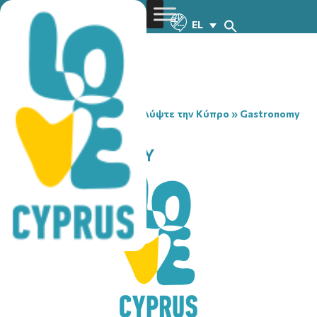
EL
You are here:
Home
»
Ανακαλύψτε την Κύπρο
»
Gastronomy
»
IGUANA MAKENZY
IGUANA MAKENZY