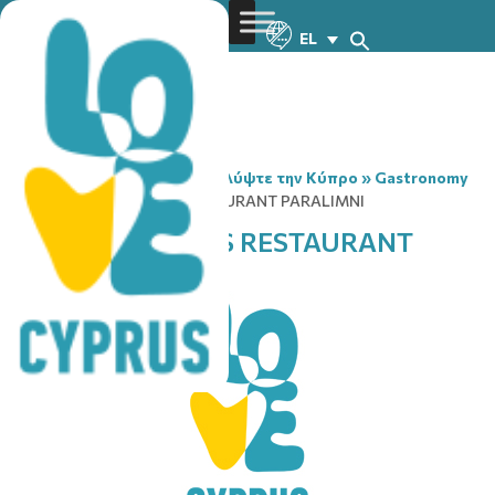
EL
You are here:
Home
»
Ανακαλύψτε την Κύπρο
»
Gastronomy
»
JACKET POTATOES RESTAURANT PARALIMNI
JACKET POTATOES RESTAURANT
PARALIMNI