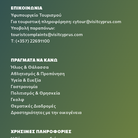
ΕΠΙΚΟΙΝΩΝΙΑ
Υφυπουργείο Τουρισμού
Για τουριστική πληροφόρηση:
cytour@visitcyprus.com
Υποβολή παραπόνων:
touristcomplaints@visitcyprus.com
T: (+357) 22691100
ΠΡΑΓΜΑΤΑ ΝΑ ΚΑΝΩ
Ήλιος & Θάλασσα
Αθλητισμός & Προπόνηση
Υγεία & Ευεξία
Γαστρονομία
Πολιτισμός & Θρησκεία
Γκολφ
Θεματικές Διαδρομές
Δραστηριότητες με την οικογένεια
ΧΡΉΣΙΜΕΣ ΠΛΗΡΟΦΟΡΊΕΣ