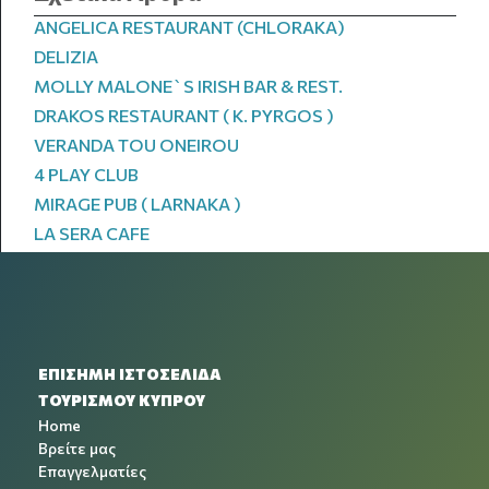
ANGELICA RESTAURANT (CHLORAKA)
DELIZIA
MOLLY MALONE`S IRISH BAR & REST.
DRAKOS RESTAURANT ( K. PYRGOS )
VERANDA TOU ONEIROU
4 PLAY CLUB
MIRAGE PUB ( LARNAKA )
LA SERA CAFE
ΕΠΙΣΗΜΗ ΙΣΤΟΣΕΛΙΔΑ
ΤΟΥΡΙΣΜΟΥ ΚΥΠΡΟΥ
Home
Βρείτε μας
Επαγγελματίες