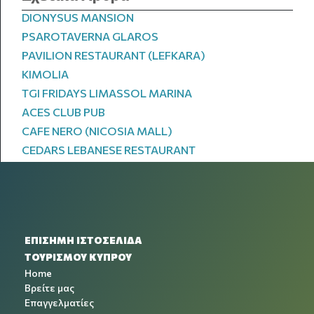
DIONYSUS MANSION
PSAROTAVERNA GLAROS
PAVILION RESTAURANT (LEFKARA)
KIMOLIA
TGI FRIDAYS LIMASSOL MARINA
ACES CLUB PUB
CAFE NERO (NICOSIA MALL)
CEDARS LEBANESE RESTAURANT
ΕΠΙΣΗΜΗ ΙΣΤΟΣΕΛΙΔΑ
ΤΟΥΡΙΣΜΟΥ ΚΥΠΡΟΥ
Home
Βρείτε μας
Επαγγελματίες