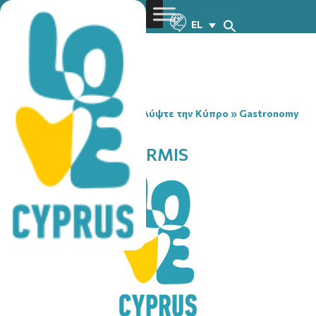
EL
You are here:
Home
»
Ανακαλύψτε την Κύπρο
»
Gastronomy
»
KAFESTIATORIO ERMIS
KAFESTIATORIO ERMIS