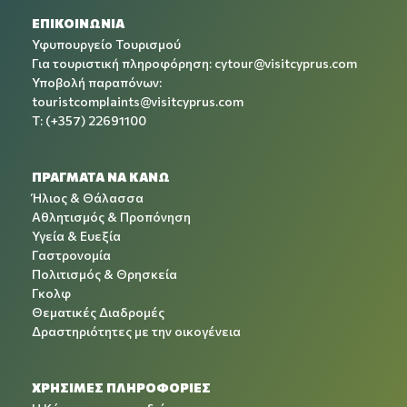
ΕΠΙΚΟΙΝΩΝΙΑ
Υφυπουργείο Τουρισμού
Για τουριστική πληροφόρηση:
cytour@visitcyprus.com
Υποβολή παραπόνων:
touristcomplaints@visitcyprus.com
T: (+357) 22691100
ΠΡΑΓΜΑΤΑ ΝΑ ΚΑΝΩ
Ήλιος & Θάλασσα
Αθλητισμός & Προπόνηση
Υγεία & Ευεξία
Γαστρονομία
Πολιτισμός & Θρησκεία
Γκολφ
Θεματικές Διαδρομές
Δραστηριότητες με την οικογένεια
ΧΡΉΣΙΜΕΣ ΠΛΗΡΟΦΟΡΊΕΣ